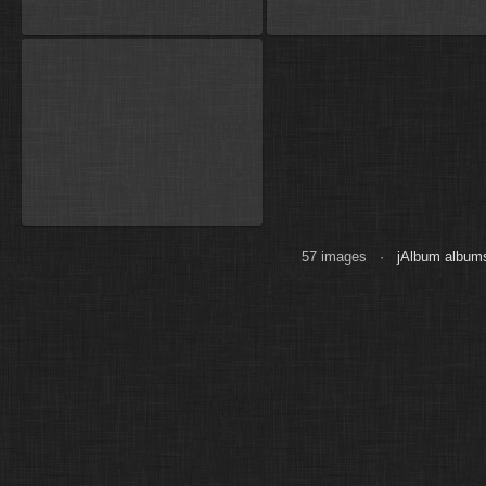
57 images ·
jAlbum albums