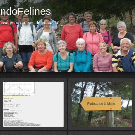
ndoFelines
passage aux ruines de Ventajou.
Démarr