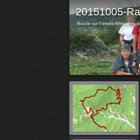
20151005-Ra
Boucle sur Félines-Minervois, 