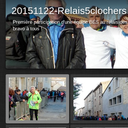
20151122-Relais5clochers
Première participation d'une équipe BES au relais des
bravo à tous !