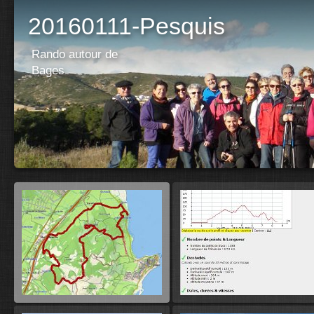
20160111-Pesquis
Rando autour de
Bages