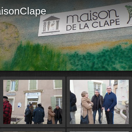
isonClape
Démarr