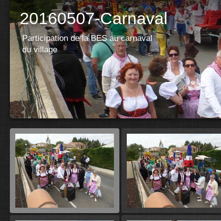
20160507-Carnaval
Participation de la BES au carnaval
du village