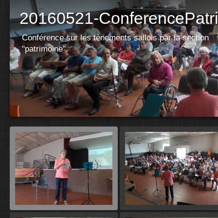
20160521-ConferencePatr
Conférence sur les tènements sallois par la section
"patrimoine".