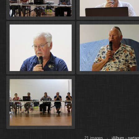
21 images ·
jAlbum - partag