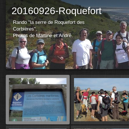
20160926-Roquefort
Rando "la serre de Roquefort des
Corbières".
Photos de Martine et André.