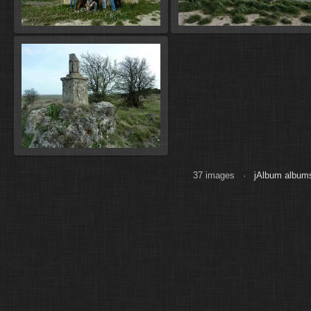
37 images ·
jAlbum albums