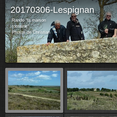
20170306-Lespignan
Rando "la maison
romaine"
Photos de Christian