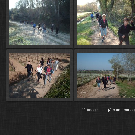
11 images ·
jAlbum - partag