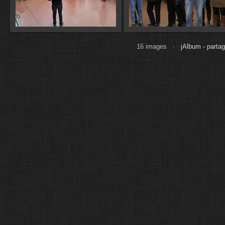
16 images ·
jAlbum - partag