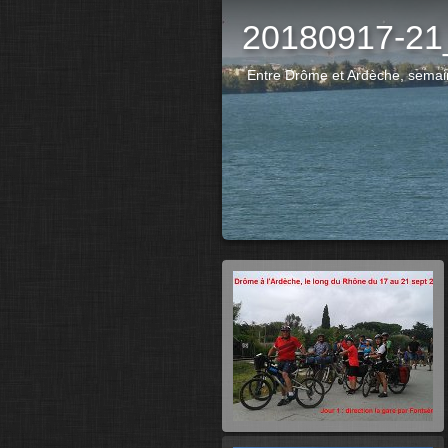
20180917-21
Entre Drôme et Ardèche, semai